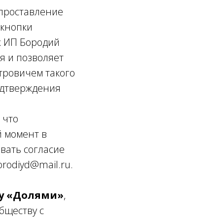
(проставление
 кнопки
х ИП Бородий
я и позволяет
тровичем такого
одтверждения
 что
й момент в
звать согласие
rodiyd@mail.ru.
му «Долями»
,
бществу с