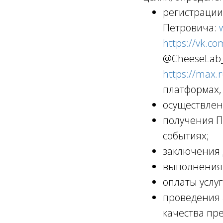
регистрации
Петровича:
https://vk.c
@CheeseLab_m
https://max.
платформах,
осуществлен
получения П
событиях;
заключения 
выполнения 
оплаты услу
проведения 
качества пр