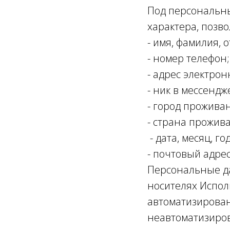
Под персональн
характера, позв
- имя, фамилия, о
- номер телефон;
- адрес электрон
- ник в мессендж
- город прожива
- страна прожив
- дата, месяц, г
- почтовый адрес
Персональные д
носителях Испол
автоматизирован
неавтоматизиров