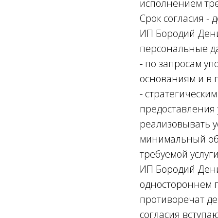
исполнением тре
Срок согласия -
ИП Бородий Дени
персональные да
- по запросам у
основаниям и в 
- стратегически
предоставления 
реализовывать у
минимальный об
требуемой услуг
ИП Бородий Дени
одностороннем п
противоречат де
согласия вступаю