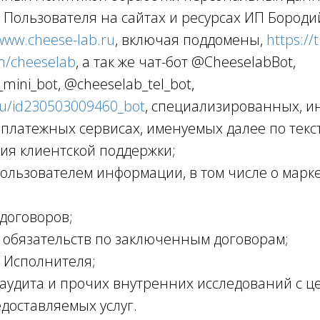
 Пользователя на сайтах и ресурсах ИП Бород
www.cheese-lab.ru
, включая поддомены,
https://
om/cheeselab
, а так же чат-бот @CheeselabBot,
ini_bot, @cheeselab_tel_bot,
ru/id230503009460_bot
, специализированных, 
 платежных сервисах, именуемых далее по текст
ия клиентской поддержки;
ользователем информации, в том числе о марк
договоров;
обязательств по заключенным договорам;
г Исполнителя;
аудита и прочих внутренних исследований с 
едоставляемых услуг.