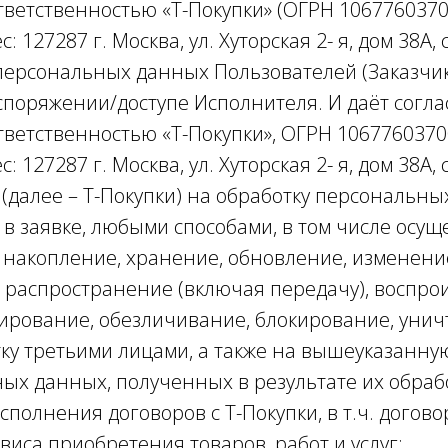
ветственностью «Т-Покупки» (ОГРН 106776037
: 127287 г. Москва, ул. Хуторская 2- я, дом 38А, с
 персональных данных Пользователей (Заказчик
поряжении/доступе Исполнителя. И даёт согла
ветственностью «Т-Покупки», ОГРН 1067760370
: 127287 г. Москва, ул. Хуторская 2- я, дом 38А,
(далее – Т-Покупки) на обработку персональны
в заявке, любыми способами, в том числе осущ
 накопление, хранение, обновление, изменени
 распространение (включая передачу), воспро
ирование, обезличивание, блокирование, унич
ку третьими лицами, а также на вышеуказанну
ых данных, полученных в результате их обрабо
сполнения договоров с Т-Покупки, в т.ч. догово
виса приобретения товаров, работ и услуг;