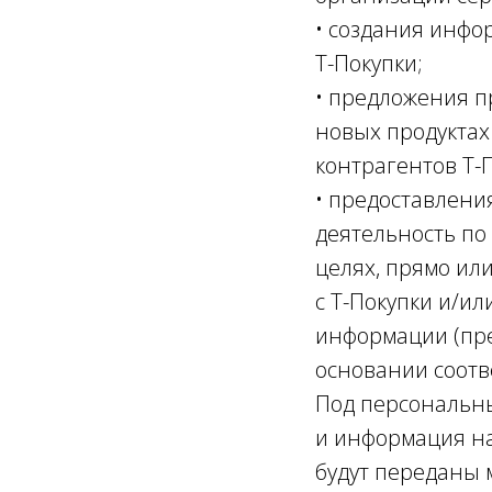
• создания инфо
Т-Покупки;
• предложения п
новых продуктах
контрагентов Т-
• предоставлени
деятельность по
целях, прямо ил
с Т-Покупки и/и
информации (пр
основании соотв
Под персональн
и информация на
будут переданы м