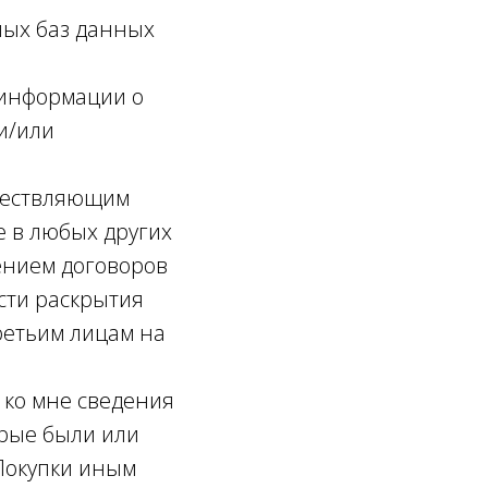
ных баз данных
 информации о
и/или
уществляющим
е в любых других
ением договоров
асти раскрытия
етьим лицам на
ко мне сведения
орые были или
-Покупки иным