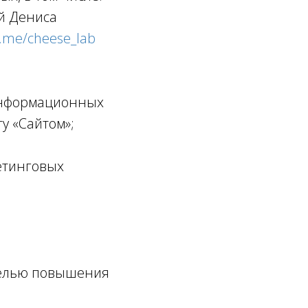
ий Дениса
t.me/cheese_lab
информационных
у «Сайтом»;
етинговых
целью повышения