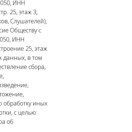
0050, ИНН
тр. 25, этаж 3,
ов, Слушателей),
сие Обществу с
050, ИНН
 строение 25, этаж
х данных, в том
ествление сбора,
е,
изведение,
тожение,
ю обработку иных
тки, с целью:
ра об