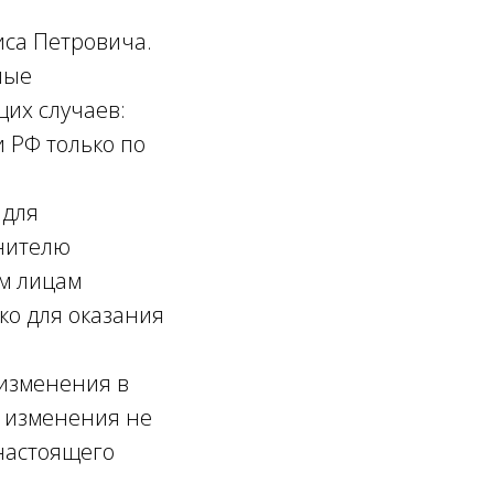
иса Петровича.
ные
их случаев:
 РФ только по
;
 для
лнителю
им лицам
о для оказания
 изменения в
о изменения не
настоящего