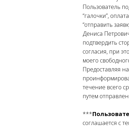
Пользователь по
“галочки”, опла
“отправить заяв
Дениса Петрович
подтвердить сто
согласия, при э
моего свободног
Предоставляя на
проинформирован
течение всего ср
путем отправлен
***
Пользовате
соглашается с т