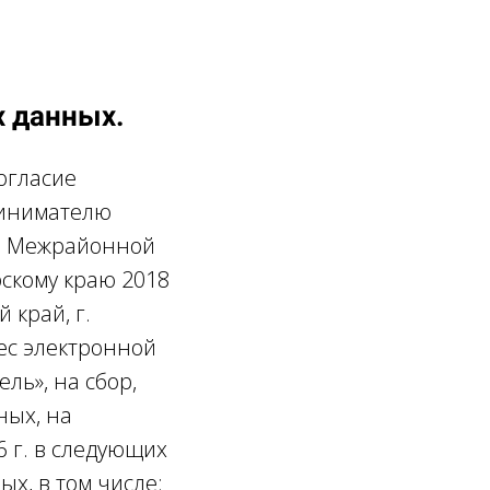
х данных.
согласие
ринимателю
н Межрайонной
скому краю 2018
 край, г.
рес электронной
ль», на сбор,
ных, на
 г. в следующих
х, в том числе: