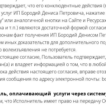
дтверждает, что его конклюдентные действия 
та услуг ИП Бородий Дениса Петровича, нажатие
ку” или аналогичной кнопки на Сайте и Ресурса
а и т.п.) являются достаточной формой согласи
ронам факт получения ИП Бородий Денисом Пе
том иных доказательств для дополнительного п
о волеизъявления не потребуется.
стоящее согласие, Пользователь подтверждает,
(а) и владеет информацией о том, что в любо
ока действия настоящего согласия, вправе ото
ия сообщения по адресу электронной почты: bo
ль, оплачивающий услуги через систе
ем, что Исполнитель имеет право на передачу О