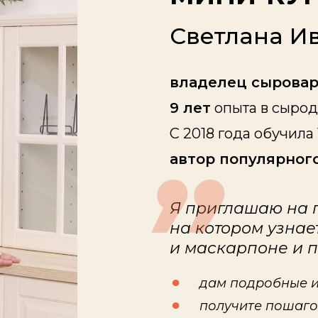
Светлана И
владелец сырова
9 лет
опыта в сыро
С 2018 года обучила
автор популярног
Я приглашаю на 
на котором узнае
и маскарпоне и п
дам подробные и
получите пошаго