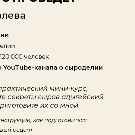
влева
рни
делии
 120 000 человек
о YouTube-канала о сыроделии
практический мини-курс,
те секреты сыров адыгейский
риготовите их со мной
нструкции, как подготовиться
вый рецепт