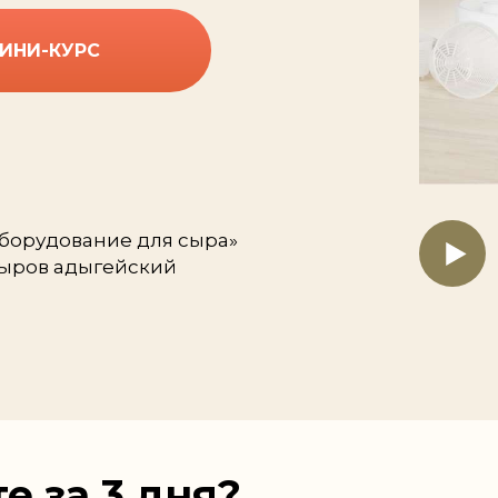
ИНИ-КУРС
оборудование для cыра»
ыров адыгейский
е за 3 дня?