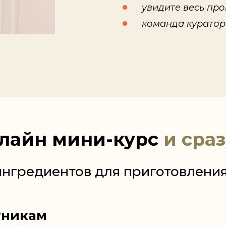
увидите весь пр
команда куратор
нлайн мини-курс
и сра
ингредиентов для приготовлени
тникам