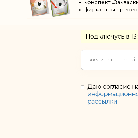
конспект «Закваск
фирменные рецепт
Ссылка на это место страницы:
#forma
Подключусь в 13
Даю согласие н
информационно
рассылки